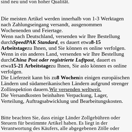
sind neu und von hoher Qualität.
Die meisten Artikel werden innerhalb von 1-3 Werktagen
nach Zahlungseingang versandt, ausgenommen
Wochenenden und Feiertage.
Wenn nach Deutschland, versenden wir Ihre Bestellung
durch
SpeedPAK Standard
, es dauert etwa
8-15
Arbeitstage
zu Ihnen, und Sie können es online verfolgen.
Wenn in ein anderes Land, versenden wir Ihre Bestellung
durch
China Post oder registrierte Luftpost
, dauert es
etwa
15-21 Arbeitstage
zu Ihnen, Sie aslo können es online
verfolgen.
Die Lieferzeit kann bis zu
8 Wochen
in einigen europäischen
Ländern und südamerikanischen Ländern aufgrund strenger
Zollinspektion dauern.
Wir versenden weltweit.
Die Versandkosten beinhalten Verpackung, Lager,
Verteilung, Auftragsabwicklung und Bearbeitungskosten.
Bitte beachten Sie, dass einige Länder Zollgebühren oder
Steuern für bestimmte Artikel haben. Es liegt in der
Verantwortung des Käufers, alle abgegebenen Zölle oder