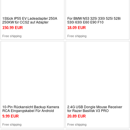
1Stück IP55 EV Ladeadapter 250A
For BMW N53 325i 330i 525i 528i
250KW für CCS2 auf Adapter
530i 630i E60 E90 F10
Konverter
11127548196 PCV Valve Lid
150.99 EUR
18.09 EUR
Free shipping
Free shipping
10-Pin Rückansicht Backup Kamera
2.4G USB Dongle Mouse Receiver
RCA Eingangskabel Für Android
for Razer Basilisk V3 PRO
Auto Stereo Radio
Hyperspeed Gaming Mouse
9.99 EUR
20.89 EUR
Free shipping
Free shipping