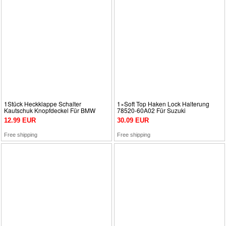
1Stück Heckklappe Schalter
1×Soft Top Haken Lock Halterung
Kautschuk Knopfdeckel Für BMW
78520-60A02 Für Suzuki
MINI R56 R57 R58 R59
Jimny/Vitara/Grand Vitara
12.99 EUR
30.09 EUR
Free shipping
Free shipping