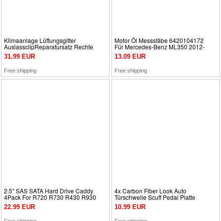
Klimaanlage Lüftungsgitter
Motor Öl Messstäbe 6420104172
AuslassclipReparatursatz Rechte
Für Mercedes-Benz ML350 2012-
Für BMW G05G07 19-21
2014 GL350 2013-2016
31.99 EUR
13.09 EUR
Free shipping
Free shipping
2.5" SAS SATA Hard Drive Caddy
4x Carbon Fiber Look Auto
4Pack For R720 R730 R430 R930
Türschwelle Scuff Pedal Platte
R620 R820 T420
Aufkleber Anti-Scratch
22.99 EUR
10.99 EUR