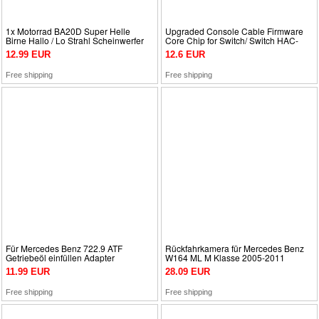
1x Motorrad BA20D Super Helle
Upgraded Console Cable Firmware
Birne Hallo / Lo Strahl Scheinwerfer
Core Chip for Switch/ Switch HAC-
Fahrlicht
001
12.99 EUR
12.6 EUR
Free shipping
Free shipping
Für Mercedes Benz 722.9 ATF
Rückfahrkamera für Mercedes Benz
Getriebeöl einfüllen Adapter
W164 ML M Klasse 2005-2011
(Gewinde M12 x 1,5) Neu
Android DVD Radio
11.99 EUR
28.09 EUR
Free shipping
Free shipping