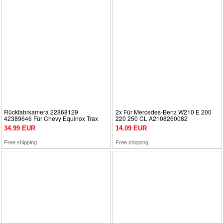
Rückfahrkamera 22868129
2x Für Mercedes-Benz W210 E 200
42389646 Für Chevy Equinox Trax
220 250 CL A2108260082
GMC Terrain Buick Encore
Bremslicht Lampenfassung
34.99 EUR
14.09 EUR
Free shipping
Free shipping