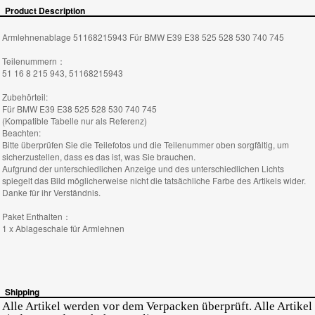
Product Description
Armlehnenablage 51168215943 Für BMW E39 E38 525 528 530 740 745
Teilenummern：
51 16 8 215 943, 51168215943
Zubehörteil:
Für BMW E39 E38 525 528 530 740 745
(Kompatible Tabelle nur als Referenz)
Beachten:
Bitte überprüfen Sie die Teilefotos und die Teilenummer oben sorgfältig, um
sicherzustellen, dass es das ist, was Sie brauchen.
Aufgrund der unterschiedlichen Anzeige und des unterschiedlichen Lichts
spiegelt das Bild möglicherweise nicht die tatsächliche Farbe des Artikels wider.
Danke für ihr Verständnis.
Paket Enthalten：
1 x Ablageschale für Armlehnen
Shipping
Alle Artikel werden vor dem Verpacken überprüft. Alle Artikel