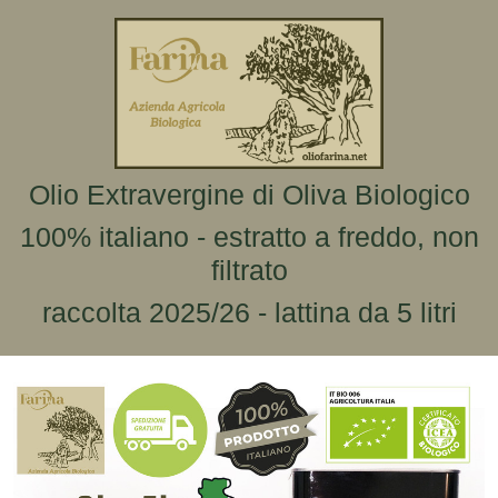
Olio Extravergine di Oliva Biologico
100% italiano - estratto a freddo, non
filtrato
raccolta 2025/26 - lattina da 5 litri