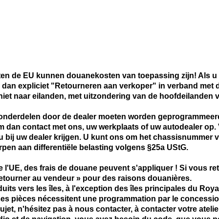
iten de EU kunnen douanekosten van toepassing zijn! Als u
d dan expliciet "Retourneren aan verkoper" in verband met
iet naar eilanden, met uitzondering van de hoofdeilanden 
l onderdelen door de dealer moeten worden geprogrammeerd
 dan contact met ons, uw werkplaats of uw autodealer op. 
u bij uw dealer krijgen. U kunt ons om het chassisnummer 
orpen aan differentiële belasting volgens §25a UStG.
e l'UE, des frais de douane peuvent s'appliquer ! Si vous re
Retourner au vendeur » pour des raisons douanières.
ts vers les îles, à l'exception des îles principales du Roya
ses pièces nécessitent une programmation par le concessio
jet, n'hésitez pas à nous contacter, à contacter votre atel
dio et de navigation, vous avez besoin du code, que vous p