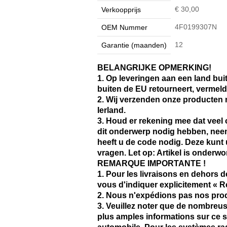
€ 30,00
Verkoopprijs
4F0199307N
OEM Nummer
12
Garantie (maanden)
BELANGRIJKE OPMERKING!
1. Op leveringen aan een land bu
buiten de EU retourneert, vermel
2. Wij verzenden onze producten n
Ierland.
3. Houd er rekening mee dat vee
dit onderwerp nodig hebben, neem
heeft u de code nodig. Deze kunt 
vragen. Let op: Artikel is onderw
REMARQUE IMPORTANTE !
1. Pour les livraisons en dehors d
vous d'indiquer explicitement « 
2. Nous n'expédions pas nos produi
3. Veuillez noter que de nombreu
plus amples informations sur ce su
automobile. Pour les systèmes ra