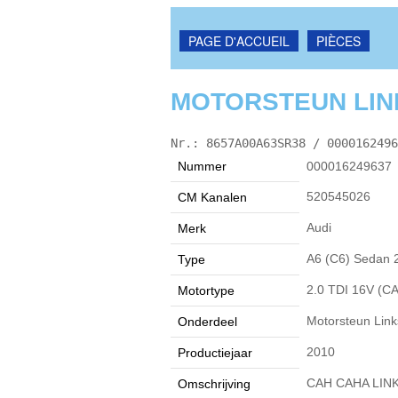
PAGE D'ACCUEIL
PIÈCES
MOTORSTEUN LINKS
Nr.: 8657A00A63SR38 / 0000162496
Nummer
000016249637
520545026
CM Kanalen
Audi
Merk
A6 (C6) Sedan 2
Type
2.0 TDI 16V (C
Motortype
Motorsteun Link
Onderdeel
2010
Productiejaar
CAH CAHA LI
Omschrijving