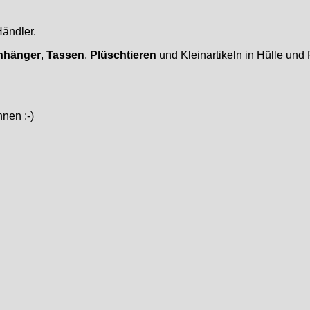
Händler.
nhänger
,
Tassen
,
Plüschtieren
und Kleinartikeln in Hülle und 
nen :-)