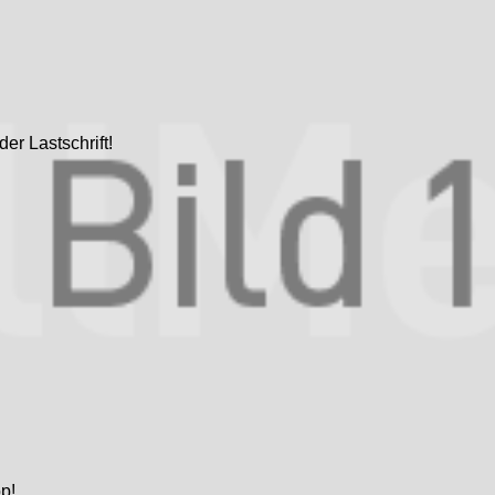
er Lastschrift!
p!