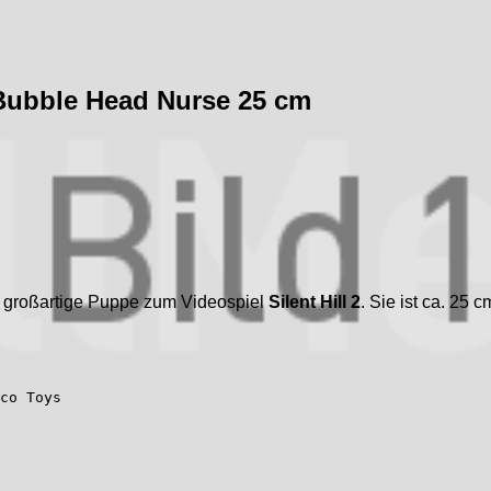
 Bubble Head Nurse 25 cm
e großartige Puppe zum Videospiel
Silent Hill 2
. Sie ist ca. 25 
co Toys