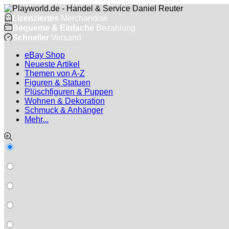
Lizenziertes
Merchandise
Bequeme
& Einfache
Bezahlung
Schneller
Versand
eBay Shop
Neueste Artikel
Themen von A-Z
Figuren & Statuen
Plüschfiguren & Puppen
Wohnen & Dekoration
Schmuck & Anhänger
Mehr...