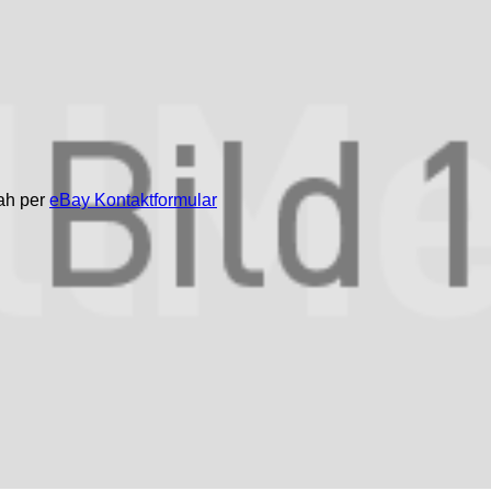
nah per
eBay Kontaktformular