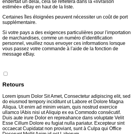
enderfait un délai, cela se reflétera dans la «livraison
estimée» eBay en haut de la liste.
Certaines îles éloignées peuvent nécessiter un coût de port
supplémentaire.
Si votre pays a des exigences particulières pour l'importation
de marchandises, comme un numéro d'identification
personnel, veuillez nous envoyer ces informations lorsque
vous passez votre commande à l'aide de la fonction de
message eBay.
Retours
Lorem ipsum Dolor Sit Amet, Consectetur adipiscing elit, sed
do eiusmod tempory inciditunt ut Labore et Dolore Magna
Aliqua. Ut enim ad minim veiam, quis nostrud exercice
ullamco lAbis nisi ut Aliquip ex ea Commodo consécutif.
Duis aute irure Dolor en repreahance dans voluptate Velit
Esse Cillum Dolore eu fugiat nulla pariatur. Excepteur sint
occaecat Cupidatat non proviant, sunt à Culpa qui Office
Deserunt Mollit Anim id est Laborum