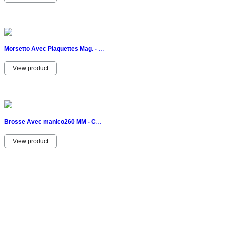
Morsetto Avec Plaquettes Mag. - Code BGS3051 FBGS3051 BGS Atelier
View product
Brosse Avec manico260 MM - Code bgs3171 FBGS3171 BGS Atelier
View product