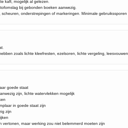
e kaft, mogelijk al gelezen.
stofomslag bij gebonden boeken aanwezig.
n, scheuren, onderstrepingen of markeringen. Minimale gebruikssporen 
at.
hebben zoals lichte kleefresten, ezelsoren, lichte vergeling, leesvouwen
maar goede staat
nwezig zijn, lichte watervlekken mogelijk
ken
plaar in goede staat zijn
g zijn
ijken
n vertonen, maar werking zou niet belemmerd moeten zijn