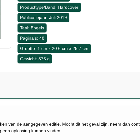
Producttype/Band: Hardcover
Publicatiejaar: Juli 2019
Taal: Engels
Pagina's: 48
Grootte: 1 cm x 20.6 cm x 25.7 cm
Gewicht: 376 g
ken van de aangegeven editie. Mocht dit het geval zijn, neem dan con
ig een oplossing kunnen vinden.