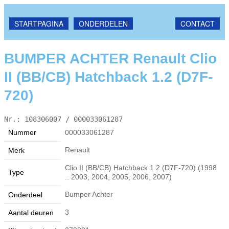
STARTPAGINA
ONDERDELEN
CONTACT
BUMPER ACHTER Renault Clio
II (BB/CB) Hatchback 1.2 (D7F-
720)
Nr.: 108306007 / 000033061287
Nummer
000033061287
Renault
Merk
Clio II (BB/CB) Hatchback 1.2 (D7F-720) (1998
Type
.. 2003, 2004, 2005, 2006, 2007)
Bumper Achter
Onderdeel
3
Aantal deuren