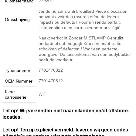
279201
Kilometerstand
vendu nu sans anti brouillard Pièce d’occasion
pouvant avoir des rayures et/ou de légers
Omschrijving
impacts ou défauts ! Pour un rendu parfait,
l’intervention d’un carrossier sera privilégié.
Naakt verkocht Zonder MISTLAMP Gebruikt
onderdeel dat mogelijk Krassen en/of lichte
schokken of defecten ! Voor een perfecte
weergave, De tussenkomst van een bodybuilder
heeft de voorkeur.
7701470812
Typenummer
7701470812
OEM Nummer
Kleur
WIT
carrosserie
Let op! Wij verzenden niet naar eilanden en/of offshore-
locaties.
Let op! Tenzij expliciet vermeld, leveren wij geen codes
bij radio's en andere relevante electronische