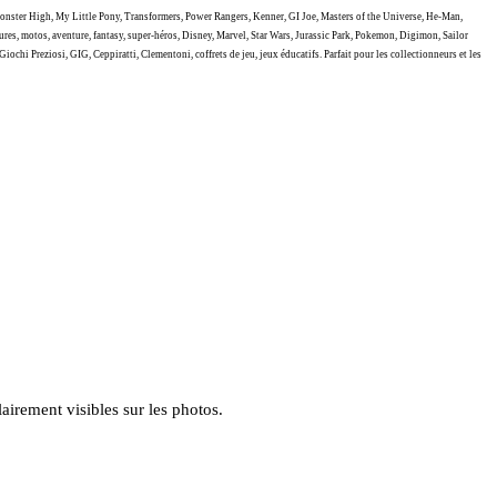
onster High, My Little Pony, Transformers, Power Rangers, Kenner, GI Joe, Masters of the Universe, He-Man,
tures, motos, aventure, fantasy, super-héros, Disney, Marvel, Star Wars, Jurassic Park, Pokemon, Digimon, Sailor
chi Preziosi, GIG, Ceppiratti, Clementoni, coffrets de jeu, jeux éducatifs. Parfait pour les collectionneurs et les
lairement visibles sur les photos.