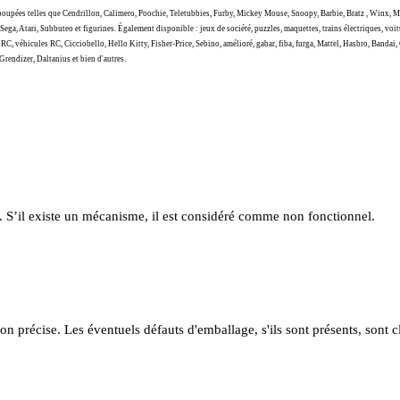
upées telles que Cendrillon, Calimero, Poochie, Teletubbies, Furby, Mickey Mouse, Snoopy, Barbie, Bratz , Winx, M
ga, Atari, Subbuteo et figurines.
Également disponible : jeux de société, puzzles, maquettes, trains électriques, voi
éhicules RC, Cicciobello, Hello Kitty, Fisher-Price, Sebino, amélioré, gabar, fiba, furga, Mattel, Hasbro, Bandai, Gio
rendizer, Daltanius et bien d'autres.
té. S’il existe un mécanisme, il est considéré comme non fonctionnel.
ion précise. Les éventuels défauts d'emballage, s'ils sont présents, sont c