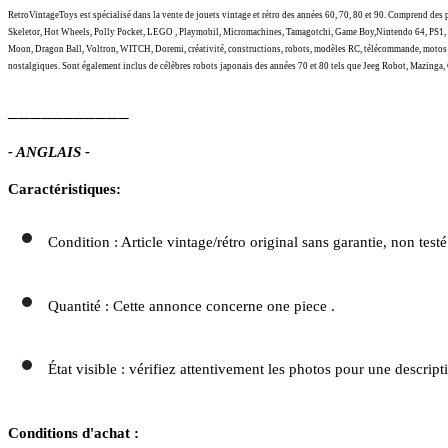
RetroVintageToys est spécialisé dans la vente de jouets vintage et rétro des années 60, 70, 80 et 90.
Comprend des po
Skeletor, Hot Wheels, Polly Pocket, LEGO , Playmobil, Micromachines, Tamagotchi, Game Boy,Nintendo 64, PS1, Se
Moon, Dragon Ball, Voltron, WITCH, Doremi, créativité, constructions, robots, modèles RC, télécommande, motos RC, v
nostalgiques. Sont également inclus de célèbres robots japonais des années 70 et 80 tels que Jeeg Robot, Mazinga, G
___________
- ANGLAIS -
Caractéristiques:
Condition : Article vintage/rétro original sans garantie, non tes
Quantité : Cette annonce concerne one piece .
État visible : vérifiez attentivement les photos pour une descript
Conditions d'achat :