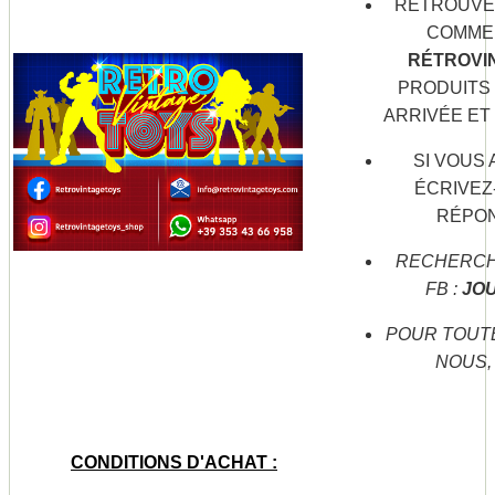
RETROUVE
COMME 
RÉTROVI
PRODUITS 
ARRIVÉE ET
SI VOUS
ÉCRIVEZ
RÉPO
RECHERCH
FB :
JO
POUR TOUT
NOUS,
CONDITIONS D'ACHAT :