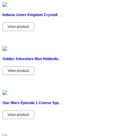
Indiana Jones Kingdom Crystall Skull Russian Soldier 2008 Lucasfilm Irina Spalco
View product
Soldier Adventure Man Hiddenfashion Accessoires Figurine 29CM Big Jim Ko Gi Joe
View product
Star Wars Épisode 1 Course Sgusci Anakin Skywalker Podracer Hasbro Lucasfilm
View product