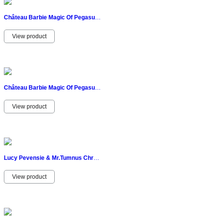
Château Barbie Magic Of Pegasus Magical Cloud Kingdom Playset Misb Mattel
View product
Château Barbie Magic Of Pegasus Magical Cloud Kingdom Playset Misb Mattel 2005
View product
Lucy Pevensie & Mr.Tumnus Chronicles Of Narnia Figurine 2005 Hasbro
View product