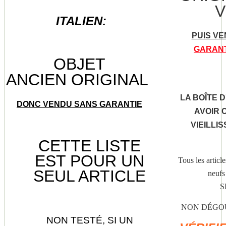
V
ITALIEN:
PUIS VE
GARANT
OBJET
ANCIEN
ORIGINAL
LA BOÎTE 
DONC VENDU SANS GARANTIE
AVOIR 
VIEILLI
CETTE LISTE
EST POUR UN
Tous les articl
SEUL ARTICLE
neufs
S
NON DÉGOÛ
NON TESTÉ, SI UN