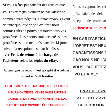
Si vous n'êtes pas satisfait des articles que
Nous acceptons les ret
vous avez reçus, veuillez ne pas laisser de
présentaient des défaut
commentaires négatifs.
Contactez-nous avant
réception des marcha
de faire quoi que ce soit d'autre : nous
l'acheteur selon les 
sommes sûrs de pouvoir résoudre tous vos
problèmes. Les retours sont acceptés si des
EN CAS D'ARTIC
problèmes sont rencontrés dans les 14 jours
L'OBJET EST NE
suivant la réception des marchandises
GARANTISSONS P
avec
Frais de retour à la charge de
CAR NOUS NE L'
l'acheteur selon les règles du
eBay
.
VOUS L'ACHETEZ
Aucun type de retour n'est accepté si le colis est
"VU ET AIMÉ"
ouvert et l'article retiré.
OBJET VINTAGE DE NATURE DE COLLECTION,
EN ACHETANT
NEUF, NON TESTÉ. VENTE SANS AUCUNE
ACCEPTEZ AVO
GARANTIE DE FONCTIONNEMENT (EN CAS
DESCRIPTION 
D'OBJET AVEC CIRCUITS ÉLECTRONIQUES).