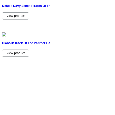
Deluxe Davy Jones Pirates Of The Caribbean Dead MAN'S Chest Zizzle Jeux 2006
View product
Diabolik Track Of The Panther Dane Leader Brotherhood Figurine Vintage 1999
View product