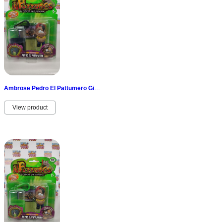
Ambrose Pedro El Pattumero GiG les Frères Cireur Odeur New Vintage Bin Noir 2010
View product