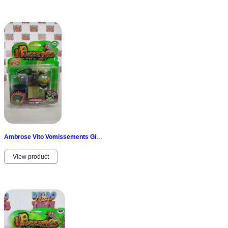
Ambrose Vito Vomissements GiG les Frères Cireur Odeur New Vintage Bin Noir 2010
View product