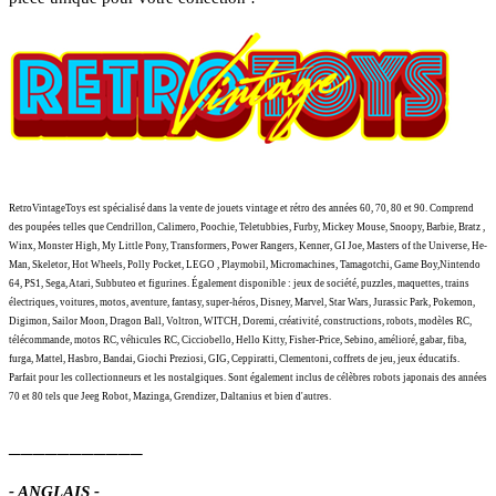
RetroVintageToys est spécialisé dans la vente de jouets vintage et rétro des années 60, 70, 80 et 90.
Comprend
des poupées telles que Cendrillon, Calimero, Poochie, Teletubbies, Furby, Mickey Mouse, Snoopy, Barbie, Bratz ,
Winx, Monster High, My Little Pony, Transformers, Power Rangers, Kenner, GI Joe, Masters of the Universe, He-
Man, Skeletor, Hot Wheels, Polly Pocket, LEGO , Playmobil, Micromachines, Tamagotchi, Game Boy,Nintendo
64, PS1, Sega, Atari, Subbuteo et figurines.
Également disponible : jeux de société, puzzles, maquettes, trains
électriques, voitures, motos, aventure, fantasy, super-héros, Disney, Marvel, Star Wars, Jurassic Park, Pokemon,
Digimon, Sailor Moon, Dragon Ball, Voltron, WITCH, Doremi, créativité, constructions, robots, modèles RC,
télécommande, motos RC, véhicules RC, Cicciobello, Hello Kitty, Fisher-Price, Sebino, amélioré, gabar, fiba,
furga, Mattel, Hasbro, Bandai, Giochi Preziosi, GIG, Ceppiratti, Clementoni, coffrets de jeu, jeux éducatifs.
Parfait pour les collectionneurs et les nostalgiques. Sont également inclus de célèbres robots japonais des années
70 et 80 tels que Jeeg Robot, Mazinga, Grendizer, Daltanius et bien d'autres.
___________
- ANGLAIS -