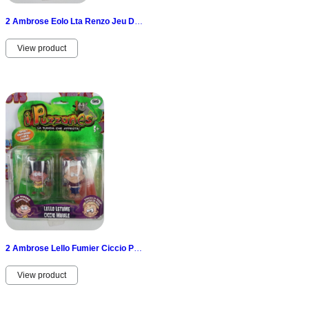
2 Ambrose Eolo Lta Renzo Jeu D’Enfant Big Blister Vintage GiG Bin Kinderuhr
View product
2 Ambrose Lello Fumier Ciccio Porc Figurine Big Blister New GiG Bin
View product