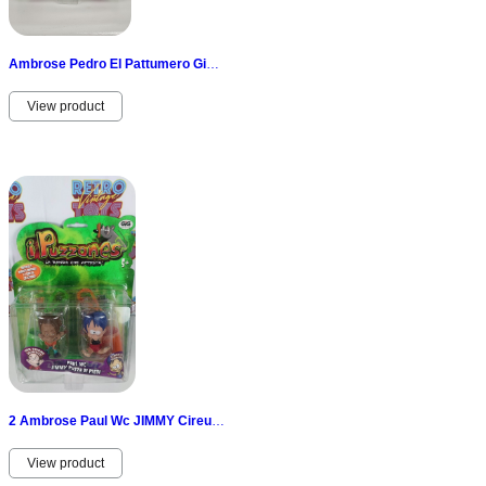
Ambrose Pedro El Pattumero GiG les Frères Cireur Odeur New Vintage Bin Vert 2010
View product
2 Ambrose Paul Wc JIMMY Cireur Odeur De Pieds Big Blister GiG Bin + Bd Vintage
View product