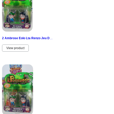
2 Ambrose Eolo Lta Renzo Jeu D’Enfant Big Blister Vintage GiG Bin New
View product