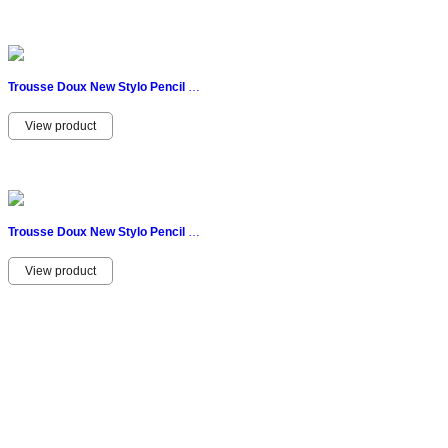
Trousse Doux New Stylo Pencil Case Vintage Réglisse Blanc Ans 80 22CM Slim
View product
Trousse Doux New Stylo Pencil Case Vintage Ciao Coca Cola Bleu Ans 80
View product