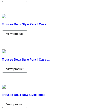
Trousse Doux Stylo Pencil Case Vintage Forme Chaussure Converse Kangourou Ans 80
View product
Trousse Doux Stylo Pencil Case Vintage Réglisse Blanc Ans 80 22CM Poche
View product
Trousse Doux New Stylo Pencil Case Vintage Réglisse Blanc Ans 80 21CM Slim
View product