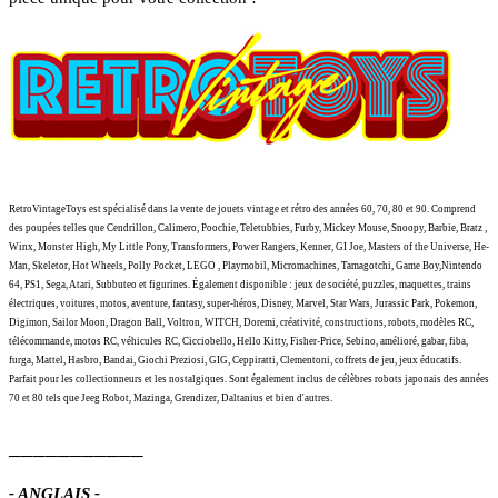
RetroVintageToys est spécialisé dans la vente de jouets vintage et rétro des années 60, 70, 80 et 90.
Comprend
des poupées telles que Cendrillon, Calimero, Poochie, Teletubbies, Furby, Mickey Mouse, Snoopy, Barbie, Bratz ,
Winx, Monster High, My Little Pony, Transformers, Power Rangers, Kenner, GI Joe, Masters of the Universe, He-
Man, Skeletor, Hot Wheels, Polly Pocket, LEGO , Playmobil, Micromachines, Tamagotchi, Game Boy,Nintendo
64, PS1, Sega, Atari, Subbuteo et figurines.
Également disponible : jeux de société, puzzles, maquettes, trains
électriques, voitures, motos, aventure, fantasy, super-héros, Disney, Marvel, Star Wars, Jurassic Park, Pokemon,
Digimon, Sailor Moon, Dragon Ball, Voltron, WITCH, Doremi, créativité, constructions, robots, modèles RC,
télécommande, motos RC, véhicules RC, Cicciobello, Hello Kitty, Fisher-Price, Sebino, amélioré, gabar, fiba,
furga, Mattel, Hasbro, Bandai, Giochi Preziosi, GIG, Ceppiratti, Clementoni, coffrets de jeu, jeux éducatifs.
Parfait pour les collectionneurs et les nostalgiques. Sont également inclus de célèbres robots japonais des années
70 et 80 tels que Jeeg Robot, Mazinga, Grendizer, Daltanius et bien d'autres.
___________
- ANGLAIS -