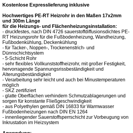
Kostenlose Expresslieferung inklusive
Hochwertiges PE-RT Heizrohr in den Maßen 17x2mm
und 300m Länge
für die Heizungs- und Flächenheizungsinstallation:
- druckfestes, nach DIN 4726 sauerstoffdiffusionsdichtes PE-
RT Heizungsrohr für die Fußbodenheizung, Wandheizung,
Fußbodenkühlung, Deckenkühlung
- für Tacker-, Noppen-, Trockenenstrich- und
Dünnschichtsystem
- 5-Schicht Rohr
- sehr flexibles Vollkunststoffheizrohr, mit großer Festigkeit,
hervorragende Spannungsrissbeständigkeit und
Alterungsbeständigkeit
- Verarbeitung sehr leicht und auch bei Minustemperaturen
möglich
- SKZ zertifiziert
- glatte Oberflächen verhindern Schmutzablagerungen und
sorgen für konstante Fließgeschwindigkeit
- aus Polyethylen gemäß DIN 16833 für Warmwasser
Fußbodenheizungen nach DIN EN 1264
- innenliegender Sauerstoffsperrschicht zur Vorbeugung von
Inkrustation im Heizsystem