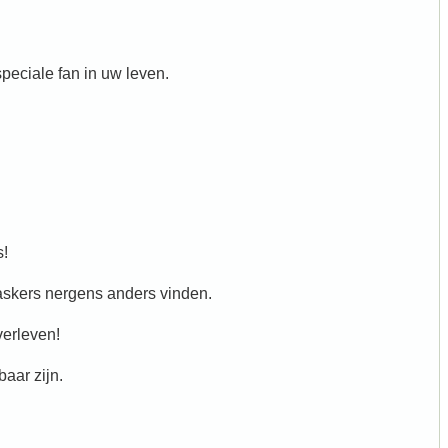
peciale fan in uw leven.
s!
askers nergens anders vinden.
verleven!
aar zijn.