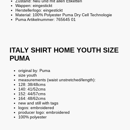
Zustand: Neu und mit allen Etiketten
Wappen: eingestickt
Herstellerlogo: eingestickt
Material: 100% Polyester Puma Dry Cell Technologie
Puma Artikelnummer: 765645 01
ITALY SHIRT HOME YOUTH SIZE
PUMA
original by: Puma
size youth
measurements (waist unstretched/length):
128: 38/48cms
140: 41/52cms
152: 44/57cms
164: 48/62cms
new and still with tags
logos: embroidered
producer logo: embroidered
100% polyester