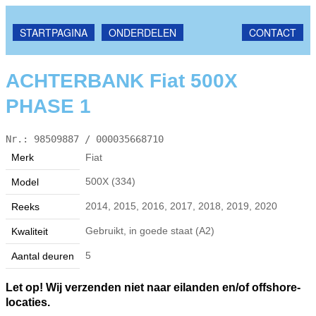
STARTPAGINA
ONDERDELEN
CONTACT
ACHTERBANK Fiat 500X
PHASE 1
Nr.: 98509887 / 000035668710
Merk
Fiat
500X (334)
Model
2014, 2015, 2016, 2017, 2018, 2019, 2020
Reeks
Gebruikt, in goede staat (A2)
Kwaliteit
5
Aantal deuren
Let op! Wij verzenden niet naar eilanden en/of offshore-
locaties.