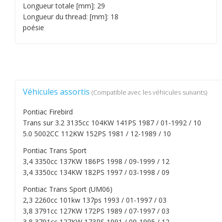
Longueur totale [mm]: 29
Longueur du thread: [mm]: 18
poésie
Véhicules assortis
(Compatible avec les véhicules suivants)
Pontiac Firebird
Trans sur 3.2 3135cc 104KW 141PS 1987 / 01-1992 / 10
5.0 5002CC 112KW 152PS 1981 / 12-1989 / 10
Pontiac Trans Sport
3,4 3350cc 137KW 186PS 1998 / 09-1999 / 12
3,4 3350cc 134KW 182PS 1997 / 03-1998 / 09
Pontiac Trans Sport (UM06)
2,3 2260cc 101kw 137ps 1993 / 01-1997 / 03
3,8 3791cc 127KW 172PS 1989 / 07-1997 / 03
3,8 3791cc 127KW 173PS 1991 / 09-1995 / 12