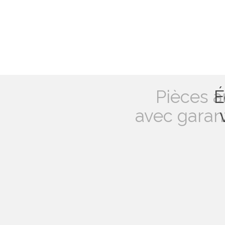
Pièces a
É
avec garan