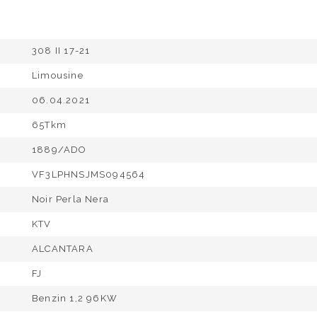
308 II 17-21
Limousine
06.04.2021
65Tkm
1889/ADO
VF3LPHNSJMS094564
Noir Perla Nera
KTV
ALCANTARA
FJ
Benzin 1,2 96KW