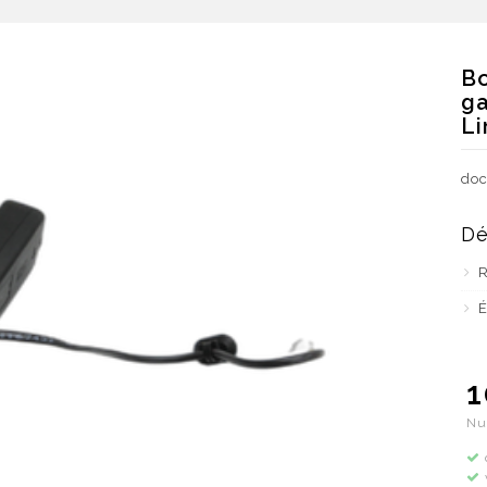
Bo
ga
L
doc
Dé
É
1
Nu