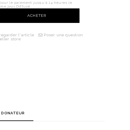
pour le paiement jusqu'à 14 heures le
me jour Diffusé
ACHETER
egarder l'article
Poser une question
eller store
U DONATEUR