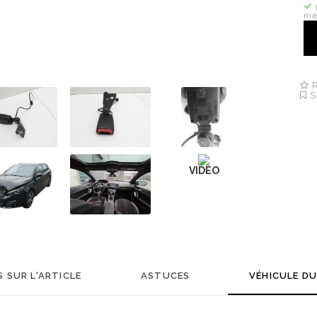
mê
R
S
VIDEO
 SUR L'ARTICLE
ASTUCES
VÉHICULE D