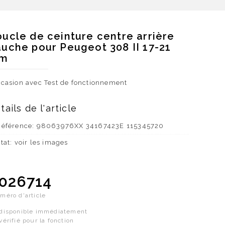
ucle de ceinture centre arrière
uche pour Peugeot 308 II 17-21
im
casion avec Test de fonctionnement
tails de l'article
Référence: 98063976XX 34167423E 115345720
tat: voir les images
026714
méro d'article
disponible immédiatement
vérifié pour la fonction