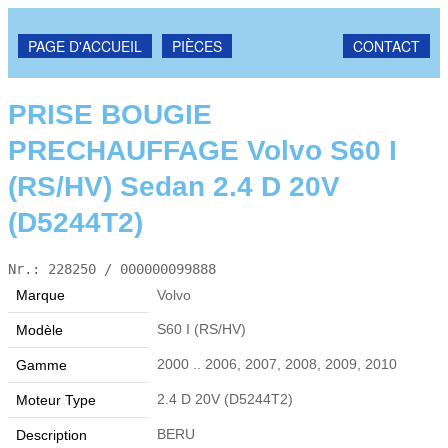
PAGE D'ACCUEIL
PIÈCES
CONTACT
PRISE BOUGIE
PRECHAUFFAGE Volvo S60 I
(RS/HV) Sedan 2.4 D 20V
(D5244T2)
Nr.: 228250 / 000000099888
Marque
Volvo
S60 I (RS/HV)
Modèle
2000 .. 2006, 2007, 2008, 2009, 2010
Gamme
2.4 D 20V (D5244T2)
Moteur Type
BERU
Description