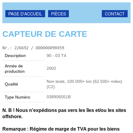
PAGE D'ACCUEIL
PIÈCES
CONTACT
CAPTEUR DE CARTE
Nr.: 226692 / 000000098459
Description
90 - 03 T4
Année de
2002
production
Non testé, 100.000+ km (62.500+ miles)
Qualité
(C2)
038906051B
Type Numéro
N. B ! Nous n'expédions pas vers les îles et/ou les sites
offshore.
Remarque : Régime de marge de TVA pour les biens