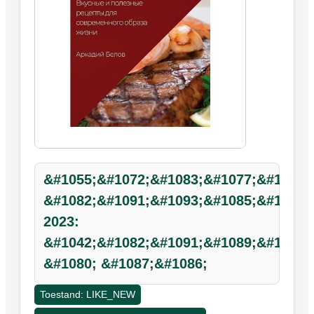
&#1055;&#1072;&#1083;&#1077;&#1086;
&#1082;&#1091;&#1093;&#1085;&#1103;
2023:
&#1042;&#1082;&#1091;&#1089;&#1085;
&#1080; &#1087;&#1086;
Toestand: LIKE_NEW